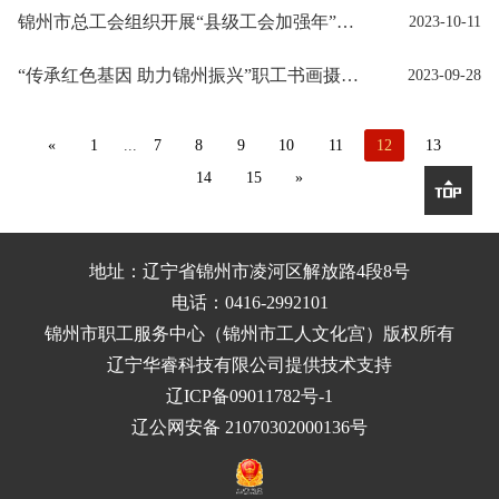
锦州市总工会组织开展“县级工会加强年”专项工作收官拉练检查
2023-10-11
“传承红色基因 助力锦州振兴”职工书画摄影展开幕
2023-09-28
«
1
...
7
8
9
10
11
12
13
14
15
»

地址：辽宁省锦州市凌河区解放路4段8号
电话：0416-2992101
锦州市职工服务中心（锦州市工人文化宫）
版权所有
辽宁华睿科技有限公司提供技术支持
辽ICP备09011782号-1
辽公网安备 21070302000136号