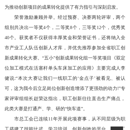
为推动创新项目的成果转化提供了有力指引与深刻启发。
荣誉激励兼顾并举。经过预赛、决赛两轮评审，两个
组别共决出一等奖4个，二等奖8个，三等奖12个，优秀奖
40个。获奖者不仅获得丰厚奖金和荣誉证书，还将纳入全
市产业工人队伍创新人才库，并优先推荐参加全省职工创
新成果转化大赛。“五小”创新成果转化组一等奖项目《双定
位加工模式在活塞杆单头车床加工的应用》主要完成人李
健说:“本次大赛让我们一线职工的‘金点子’被看见、被认
可，这为我今后立足岗位创新创造增添了更强劲的动力!”专
家评审组组长赵荣达指出，职工创新往往直击生产痛点，
此类大赛是打通产、学、研的“快车道”。
市总工会已连续11年开展此项赛事，从不同层级为职
工搭建了技能比武、学习培训、创新创效的平台，让职工