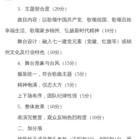
3、主题契合度（
20
分）
曲目内容：以歌颂中国共产党、歌颂祖国、歌颂百姓
幸福生活、歌颂家乡锦州、弘扬新时代精神（
10
分）
舞台设计：融入七一建党元素（党徽、红旗等）或锦
州文化及行业特色（
10
分）
4、舞台形象与台风（
15
分）
服装统一，符合歌曲主题（
5
分）
精神饱满，仪态大方（
5
分）
上下场有序，团队纪律性强（
5
分）
5、整体效果（
10
分）
表演完整度，观众反响热烈程度（
10
分）
二、加分项