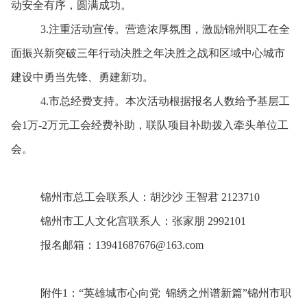
动安全有序，圆满成功。
3.注重活动宣传。营造浓厚氛围，激励锦州职工在全
面振兴新突破三年行动决胜之年决胜之战和区域中心城市
建设中勇当先锋、勇建新功。
4.市总经费支持。本次活动根据报名人数给予基层工
会
1
万
-2
万元工会经费补助，联队项目补助拨入牵头单位工
会。
锦州市总工会联系人：胡沙沙 王智君
2123710
锦州市工人文化宫联系人：张家朋
2992101
报名邮箱：
13941687676@163.com
附件
1
：“英雄城市心向党
锦绣之州谱新篇”锦州市职