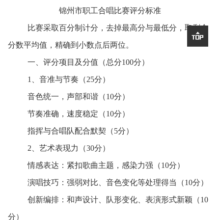
锦州市职工合唱比赛评分标准
比赛采取百分制计分，去掉最高分与最低分，取剩余

分数平均值，精确到小数点后两位。
一、评分项目及分值（总分
100
分）
1、音准与节奏（
25
分）
音色统一，声部和谐（
10
分）
节奏准确，速度稳定（
10
分）
指挥与合唱队配合默契（
5
分）
2、艺术表现力（
30
分）
情感表达：紧扣歌曲主题，感染力强（
10
分）
演唱技巧：强弱对比、音色变化等处理得当（
10
分）
创新编排：和声设计、队形变化、表演形式新颖（
10
分）