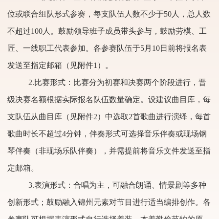
位或联合组队形式参赛，每支队伍人数不少于
50
人，总人数
不超过
100
人。鼓励领导班子成员带头参与，鼓励劳模、工
匠、一线职工代表参加。各参赛队伍于
5
月
10
日前将报名表
发送至指定邮箱（见附件
1
）。
2.比赛形式：比赛分为初赛和决赛两个阶段进行，晋
级决赛名额根据实际报名队伍数量确定。设建议曲目库，每
支队伍从曲目库（见附件
2
）中选取
2
首歌曲进行演绎，每首
歌曲时长不超过
4
分钟，伴奏形式可选择音乐伴奏或现场钢
琴伴奏（非现场乐队伴奏），并需提前将音乐文件发送至指
定邮箱。
3.表演形式：合唱为主，可融合朗诵、情景剧等多种
创新形式；鼓励融入锦州元素对节目进行适当编排创作。各