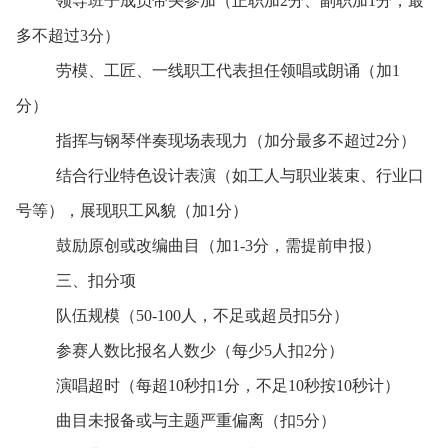
领导班子成员带头参加（正职加
2
分、副职加
1
分，最
多不超过
3
分）
劳模、工匠、一线职工代表担任领唱或朗诵（加
1
分）
指挥与钢琴伴奏现场表现力（加分最多不超过
2
分）
结合行业特色设计表演（如工人与职业装束、行业口
号等），展现职工风貌（加
1
分）
鼓励原创或改编曲目（加
1-3
分，需提前申报）
三、扣分项
队伍规模（
50-100
人，不足或超员扣
5
分）
参赛人数比报名人数少（每少
5
人扣
2
分）
演唱超时（每超
10
秒扣
1
分，不足
10
秒按
10
秒计）
曲目未报备或与主题严重偏离（扣
5
分）